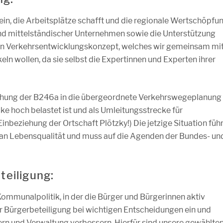
 ein, die Arbeitsplätze schafft und die regionale Wertschöpfu
und mittelständischer Unternehmen sowie die Unterstützung
ein Verkehrsentwicklungskonzept, welches wir gemeinsam mi
n wollen, da sie selbst die Expertinnen und Experten ihrer
iehung der B246a in die übergeordnete Verkehrswegeplanung
ke hoch belastet ist und als Umleitungsstrecke für
Einbeziehung der Ortschaft Plötzky!) Die jetzige Situation führ
 an Lebensqualität und muss auf die Agenden der Bundes- un
teiligung:
Kommunalpolitik, in der die Bürger und Bürgerinnen aktiv
r Bürgerbeteiligung bei wichtigen Entscheidungen ein und
n und Verwaltung verbessern. Hierfür sind unsere gewählte