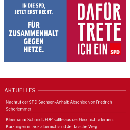
AKTUELLES
Nachruf der SPD Sachsen-Anhalt: Abschied von Friedrich
Schorlemmer
Kleemann/ Schmidt: FDP sollte aus der Geschichte lernen:
Kürzungen im Sozialbereich sind der falsche Weg