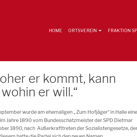
HOME
ORTSVEREIN
FRAKTION SP
woher er kommt, kann
wohin er will.“
eptember wurde am ehemaligen „ Zum Hofjäger“ in Halle ein
ag im Jahre 1890 vom Bundesschatzmeister der SPD Dietmar
Oktober 1890, nach Außerkrafttreten der Sozialistengesetze, de
 diesem hatte die Partei sich den neuen Namen