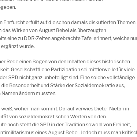
egeben.
n Ehrfurcht erfüllt auf die schon damals diskutierten Themen
an das Wirken von August Bebel als überzeugten
reits eine zu DDR-Zeiten angebrachte Tafel erinnert, welche nu
t ergänzt wurde.
iner Rede einen Bogen von den Inhalten dieses historischen
eit. Gesellschaftliche Partizipation sei mittlerweile für viele
der SPD nicht ganz unbeteiligt sind. Eine solche vollständige
 die Besonderheit und Stärke der Sozialdemokratie aus,
en Namen ändern mussten.
 weiß, woher man kommt. Darauf verwies Dieter Nietan in
nuität von sozialdemokratischen Werten von den
 noch steht die SPD in der Tradition sowohl von Freiheit,
Antimilitarismus eines August Bebel. Jedoch muss man kritisc