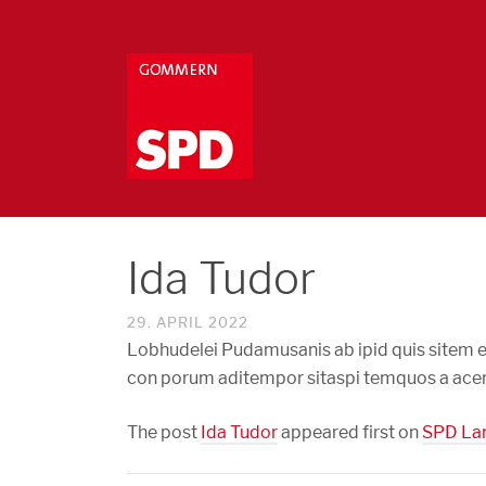
Ida Tudor
29. APRIL 2022
Lobhudelei Pudamusanis ab ipid quis sitem e
con porum aditempor sitaspi temquos a acerer
The post
Ida Tudor
appeared first on
SPD La